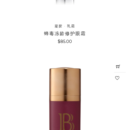
凝胶 · 乳霜
蜂毒冻龄修护眼霜
$
85.00