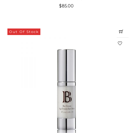
$
85.00
Out Of Stock