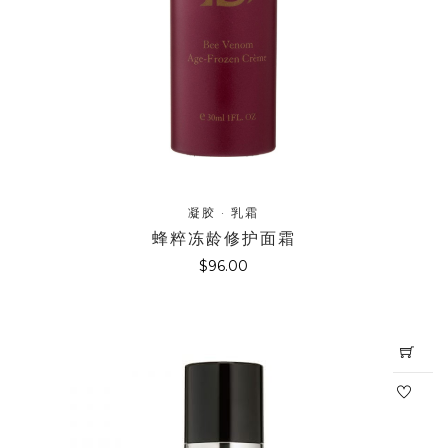
凝胶 · 乳霜
蜂粹冻龄修护面霜
$
96.00