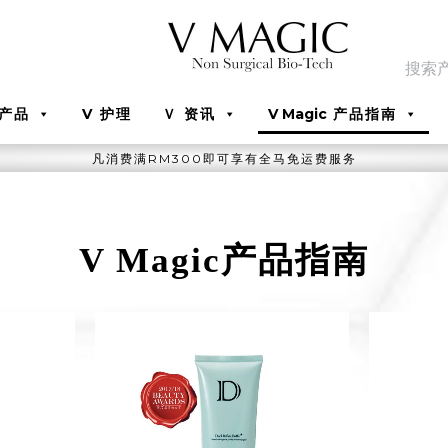
 产品
V 护理
Ｖ 资讯
V Magic
产品指南
凡消费满RM300即可享有全马免运费服务
V Magic产品指南