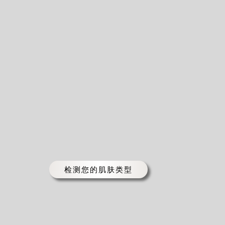
检测您的肌肤类型