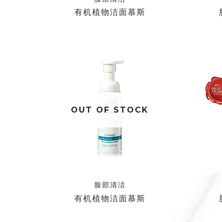
慕斯
脸部去角质霜
美之
OCK
脸部清洁
慕斯
脸部去角质霜
美之