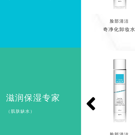
脸部清洁
脸部清洁
奇净化卸妆水
有机植物洁面
OUT OF ST
滋润保湿专家
（肌肤缺水）
脸部清洁
脸部清洁