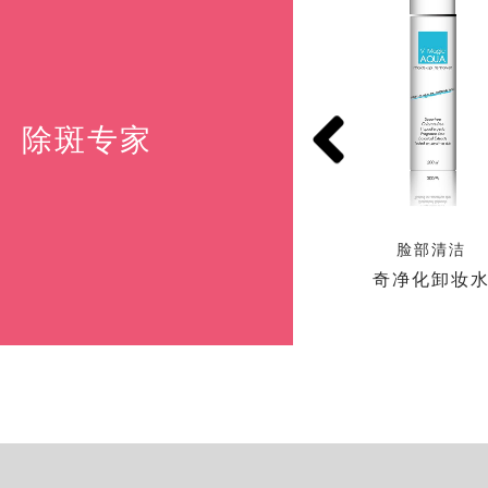
除斑专家
脸部清洁
脸部清洁
奇净化卸妆水
脸部去角质