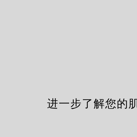
进一步了解您的