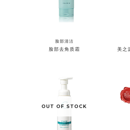
化妆水
霜
美之源伏流水 – 清爽型
极润
OCK